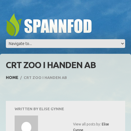
CRT ZOO I HANDEN AB
HOME
CRT ZOO I HANDEN AB
WRITTEN BY
ELISE GYNNE
View all posts by:
Elise
Gynne