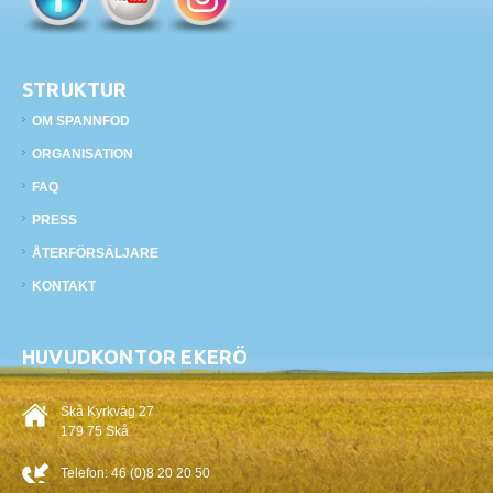
STRUKTUR
OM SPANNFOD
ORGANISATION
FAQ
PRESS
ÅTERFÖRSÄLJARE
KONTAKT
HUVUDKONTOR EKERÖ
Skå Kyrkväg 27
179 75 Skå
Telefon:
46 (0)8 20 20 50