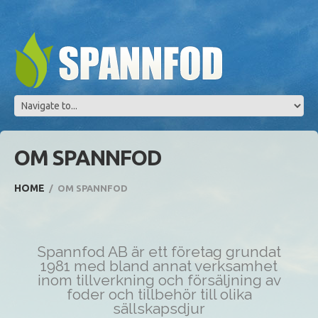
OM SPANNFOD
HOME
OM SPANNFOD
Spannfod AB är ett företag grundat
1981 med bland annat verksamhet
inom tillverkning och försäljning av
foder och tillbehör till olika
sällskapsdjur