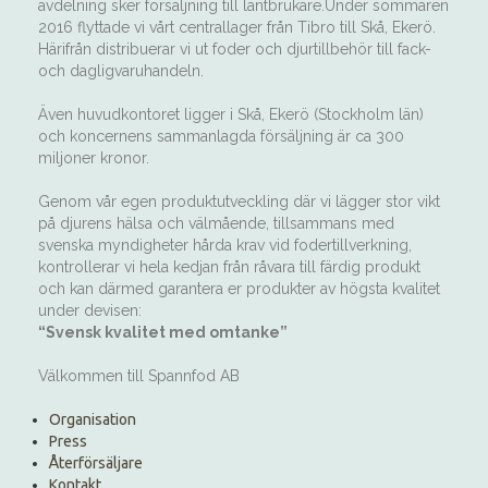
avdelning sker försäljning till lantbrukare.Under sommaren
2016 flyttade vi vårt centrallager från Tibro till Skå, Ekerö.
Härifrån distribuerar vi ut foder och djurtillbehör till fack-
och dagligvaruhandeln.
Även huvudkontoret ligger i Skå, Ekerö (Stockholm län)
och koncernens sammanlagda försäljning är ca 300
miljoner kronor.
Genom vår egen produktutveckling där vi lägger stor vikt
på djurens hälsa och välmående, tillsammans med
svenska myndigheter hårda krav vid fodertillverkning,
kontrollerar vi hela kedjan från råvara till färdig produkt
och kan därmed garantera er produkter av högsta kvalitet
under devisen:
“Svensk kvalitet med omtanke”
Välkommen till Spannfod AB
Organisation
Press
Återförsäljare
Kontakt