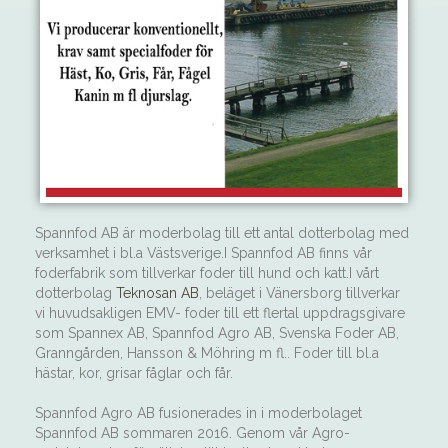
Spannfod AB är moderbolag till ett antal dotterbolag med
verksamhet i bl.a Västsverige.I Spannfod AB finns vår
foderfabrik som tillverkar foder till hund och katt.I vårt
dotterbolag
Teknosan AB
, beläget i Vänersborg tillverkar
vi huvudsakligen EMV- foder till ett flertal uppdragsgivare
som Spannex AB, Spannfod Agro AB, Svenska Foder AB,
Granngården, Hansson & Möhring m fl.. Foder till bl.a
hästar, kor, grisar fåglar och får.
Spannfod Agro AB fusionerades in i moderbolaget
Spannfod AB sommaren 2016. Genom vår Agro-