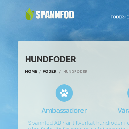
FODER
E
HUNDFODER
HOME
FODER
HUNDFODER
Ambassadörer
Vår
Spannfod AB har tillverkat hundfoder i eg