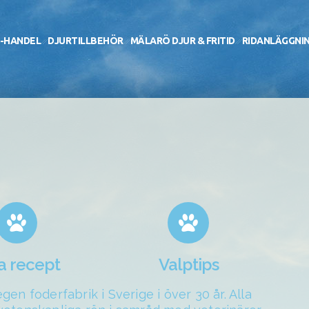
-HANDEL
DJURTILLBEHÖR
MÄLARÖ DJUR & FRITID
RIDANLÄGGNI
a recept
Valptips
en foderfabrik i Sverige i över 30 år. Alla