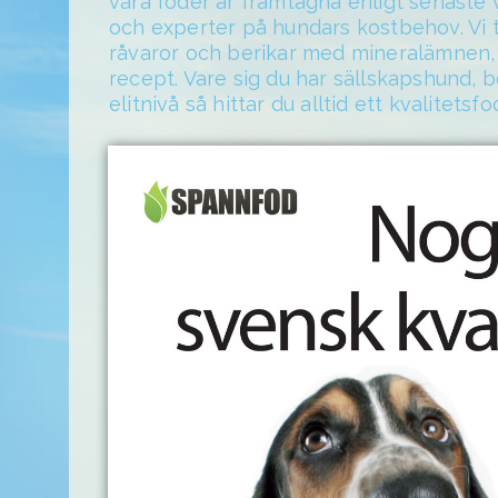
våra foder är framtagna enligt senaste
och experter på hundars kostbehov. Vi t
råvaror och berikar med mineralämnen, 
recept. Vare sig du har sällskapshund, b
elitnivå så hittar du alltid ett kvalitets