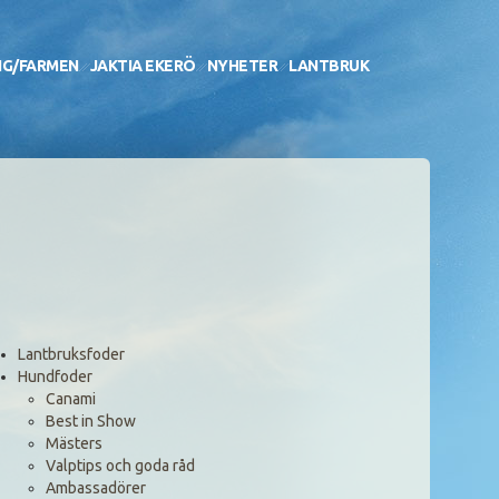
NG/FARMEN
JAKTIA EKERÖ
NYHETER
LANTBRUK
Lantbruksfoder
Hundfoder
Canami
Best in Show
Mästers
Valptips och goda råd
Ambassadörer