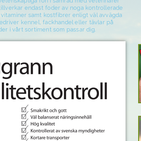
 vetenskapliga rön i samråd med veterinärer
illverkar endast foder av noga kontrollerade
vitaminer samt kostfibrer enligt väl avvägda
edriver kennel, fackhandel eller tävlar på
foder i vårt sortiment som passar dig.