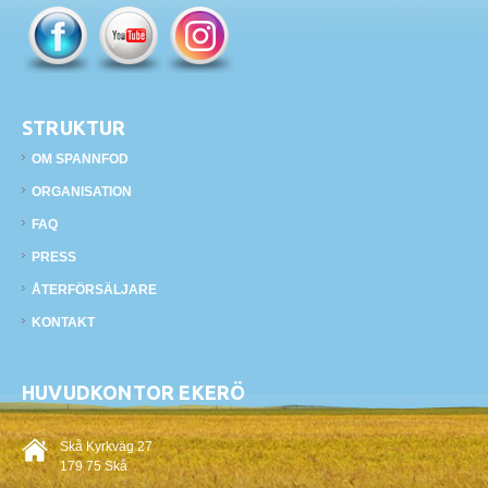
STRUKTUR
OM SPANNFOD
ORGANISATION
FAQ
PRESS
ÅTERFÖRSÄLJARE
KONTAKT
HUVUDKONTOR EKERÖ
Skå Kyrkväg 27
179 75 Skå