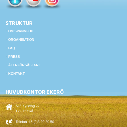
STRUKTUR
OM SPANNFOD
ORGANISATION
FAQ
PRESS
ÅTERFÖRSÄLJARE
KONTAKT
HUVUDKONTOR EKERÖ
Skå Kyrkväg 27
179 75 Skå
Telefon:
46 (0)8 20 20 50