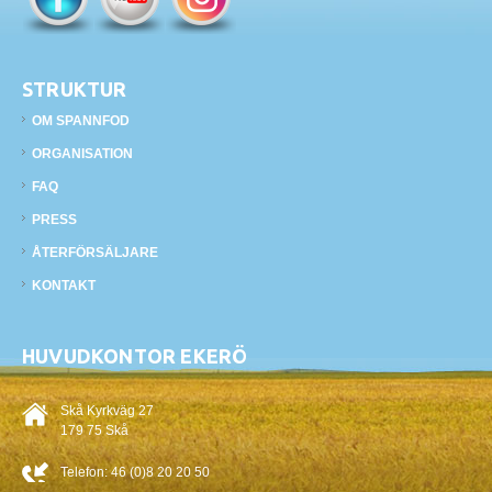
STRUKTUR
OM SPANNFOD
ORGANISATION
FAQ
PRESS
ÅTERFÖRSÄLJARE
KONTAKT
HUVUDKONTOR EKERÖ
Skå Kyrkväg 27
179 75 Skå
Telefon:
46 (0)8 20 20 50