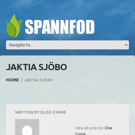
JAKTIA SJÖBO
HOME
JAKTIA SJÖBO
WRITTEN BY
ELISE GYNNE
View all posts by:
Elise
Gynne