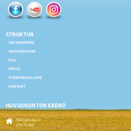
STRUKTUR
OM SPANNFOD
ORGANISATION
FAQ
PRESS
ÅTERFÖRSÄLJARE
KONTAKT
HUVUDKONTOR EKERÖ
Skå Kyrkväg 27
179 75 Skå