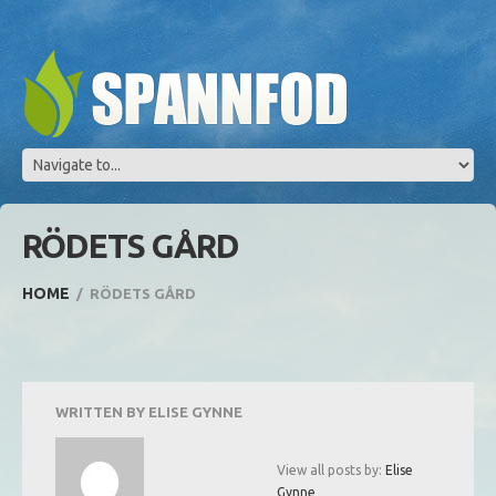
RÖDETS GÅRD
HOME
RÖDETS GÅRD
WRITTEN BY
ELISE GYNNE
View all posts by:
Elise
Gynne