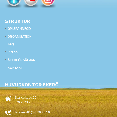
STRUKTUR
OM SPANNFOD
ORGANISATION
FAQ
PRESS
ÅTERFÖRSÄLJARE
KONTAKT
HUVUDKONTOR EKERÖ
Skå Kyrkväg 27
179 75 Skå
Telefon:
46 (0)8 20 20 50