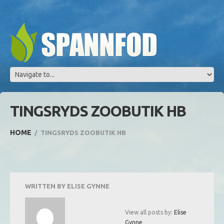
TINGSRYDS ZOOBUTIK HB
HOME
TINGSRYDS ZOOBUTIK HB
WRITTEN BY
ELISE GYNNE
View all posts by:
Elise
Gynne