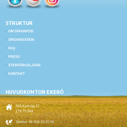
STRUKTUR
OM SPANNFOD
ORGANISATION
FAQ
PRESS
ÅTERFÖRSÄLJARE
KONTAKT
HUVUDKONTOR EKERÖ
Skå Kyrkväg 27
179 75 Skå
Telefon:
46 (0)8 20 20 50