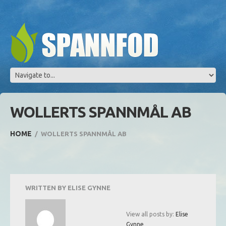
WOLLERTS SPANNMÅL AB
HOME
WOLLERTS SPANNMÅL AB
WRITTEN BY
ELISE GYNNE
View all posts by:
Elise
Gynne