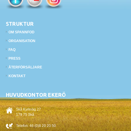
STRUKTUR
OM SPANNFOD
ORGANISATION
FAQ
PRESS
ÅTERFÖRSÄLJARE
KONTAKT
HUVUDKONTOR EKERÖ
Skå Kyrkväg 27
179 75 Skå
Telefon:
46 (0)8 20 20 50