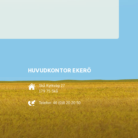
HUVUDKONTOR EKERÖ
Skå Kyrkväg 27
179 75 Skå
Telefon:
46 (0)8 20 20 50