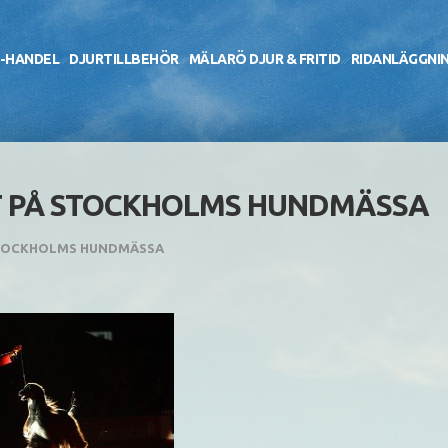
-HANDEL
DJURTILLBEHÖR
MÄLARÖ DJUR & FRITID
RIDANLÄGGNI
UT PÅ STOCKHOLMS HUNDMÄSSA
 STOCKHOLMS HUNDMÄSSA