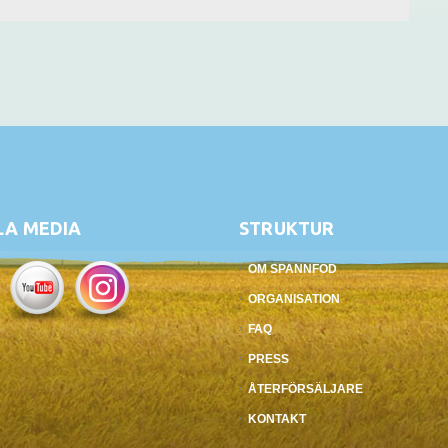
LA MEDIA
STRUKTUR
OM SPANNFOD
ORGANISATION
FAQ
PRESS
ÅTERFÖRSÄLJARE
KONTAKT