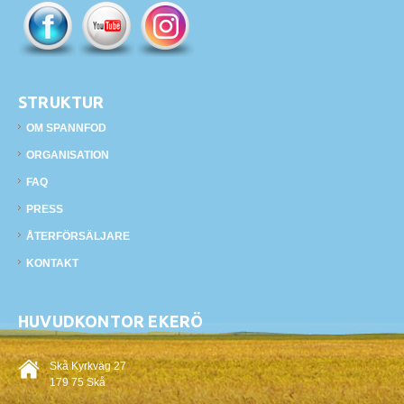
STRUKTUR
OM SPANNFOD
ORGANISATION
FAQ
PRESS
ÅTERFÖRSÄLJARE
KONTAKT
HUVUDKONTOR EKERÖ
Skå Kyrkväg 27
179 75 Skå