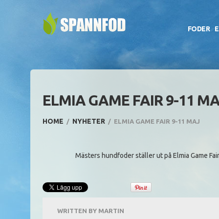
FODER
E
ELMIA GAME FAIR 9-11 M
HOME
NYHETER
ELMIA GAME FAIR 9-11 MAJ
Mästers hundfoder ställer ut på Elmia Game Fair
WRITTEN BY
MARTIN