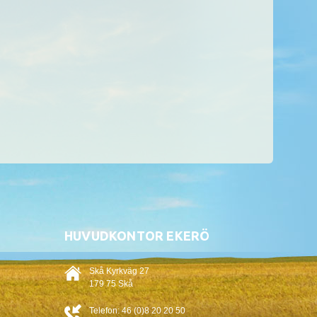
HUVUDKONTOR EKERÖ
Skå Kyrkväg 27
179 75 Skå
Telefon:
46 (0)8 20 20 50