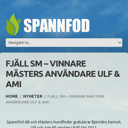
FJÄLL SM – VINNARE
MÄSTERS ANVÄNDARE ULF &
AMI
HOME
NYHETER
FJÄLL SM – VINNARE MÄSTERS
ANVÄNDARE ULF & AMI
Spannfod AB och Mästers hundfoder gratulerar Björnåns kennel,
Ulf och Ami till vinsten i Fjäll SM 2012.