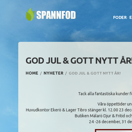
FODER
E
GOD JUL & GOTT NYTT ÅR
HOME
NYHETER
GOD JUL & GOTT NYTT ÅR!
Tack alla fantastiska kunder f
Våra öppettider und
Huvudkontor Ekerö & Lager Tibro stänger kl. 12.00 23 dece
Butiken Mälarö Djur & Fritid och
24 -26 december, 31 dec