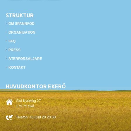
STRUKTUR
OM SPANNFOD
ORGANISATION
FAQ
PRESS
ÅTERFÖRSÄLJARE
KONTAKT
HUVUDKONTOR EKERÖ
Skå Kyrkväg 27
179 75 Skå
Telefon:
46 (0)8 20 20 50