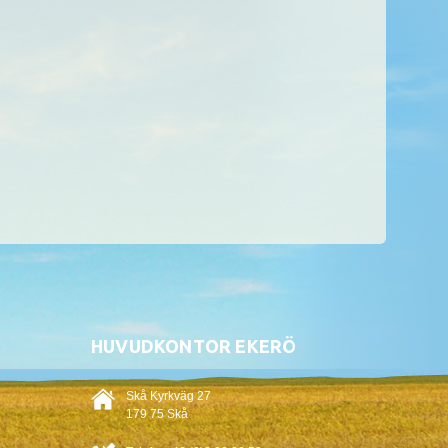
HUVUDKONTOR EKERÖ
Skå Kyrkväg 27
179 75 Skå