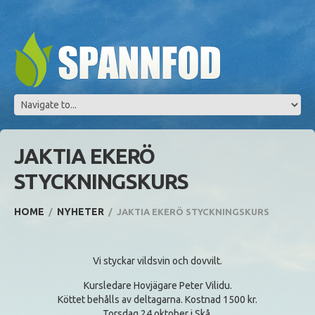
JAKTIA EKERÖ
STYCKNINGSKURS
HOME
NYHETER
JAKTIA EKERÖ STYCKNINGSKURS
Vi styckar vildsvin och dovvilt.
Kursledare Hovjägare Peter Vilidu.
Köttet behålls av deltagarna. Kostnad 1500 kr.
Torsdag 24 oktober i Skå.