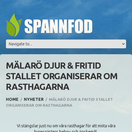
MÄLARÖ DJUR & FRITID
STALLET ORGANISERAR OM
RASTHAGARNA
HOME
NYHETER
MÄLARÖ DJUR & FRITID STALLET
ORGANISERAR OM RASTHAGARNA
Vi stängslar just nu om våra rasthagar för att möta våra
hyresgästers behov och önskemål.