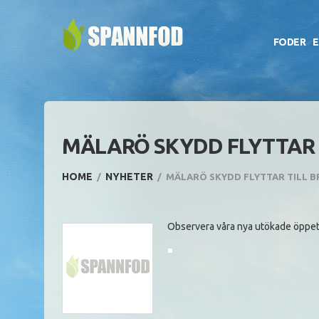
FODER
E
MÄLARÖ SKYDD FLYTTAR 
HOME
NYHETER
MÄLARÖ SKYDD FLYTTAR TILL 
Observera våra nya utökade öppett