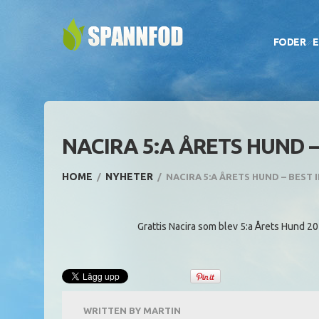
FODER
E
NACIRA 5:A ÅRETS HUND –
HOME
NYHETER
NACIRA 5:A ÅRETS HUND – BEST 
Grattis Nacira som blev 5:a Årets Hund 2
WRITTEN BY
MARTIN