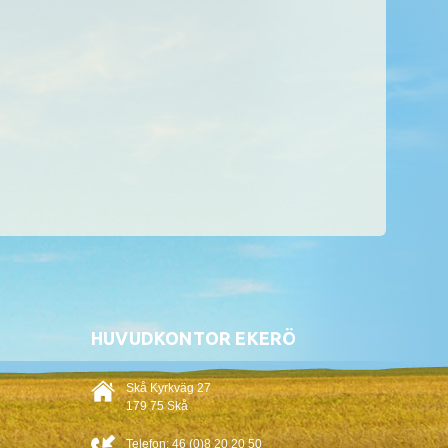
HUVUDKONTOR EKERÖ
Skå Kyrkväg 27
179 75 Skå
Telefon:
46 (0)8 20 20 50