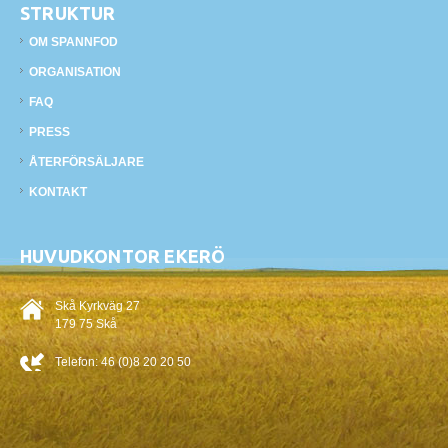
STRUKTUR
OM SPANNFOD
ORGANISATION
FAQ
PRESS
ÅTERFÖRSÄLJARE
KONTAKT
HUVUDKONTOR EKERÖ
Skå Kyrkväg 27
179 75 Skå
Telefon:
46 (0)8 20 20 50