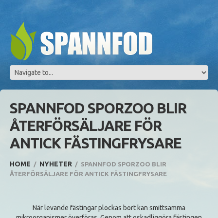
SPANNFOD SPORZOO BLIR
ÅTERFÖRSÄLJARE FÖR
ANTICK FÄSTINGFRYSARE
HOME
NYHETER
SPANNFOD SPORZOO BLIR
ÅTERFÖRSÄLJARE FÖR ANTICK FÄSTINGFRYSARE
När levande fästingar plockas bort kan smittsamma
mikroorganismer överföras. Genom att oskadliggöra fästingen