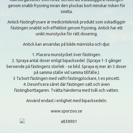
genom snabb frysning innan den plockas bort minskar risken för
smitta.
Antick Fästingfrysare är medicinteknisk produkt som oskadliggör
fästingen snabbt och effektivt genom frysning. Antick har ett
unikt munstycke för rätt dosering.
Antick kan användas på både människa och djur.
1. Placera munstycket över fästingen.
2. Spraya antal doser enligt bipacksedel. (Spraya 1-3 gånger
beroende på fästingens storlek - se bild. Spraya ej mer än 3 doser
på samma ställe vid samma tillfälle.)
3 Ta bort fästingen med valfri fästingplockare, t ex pincett.
4. Desinficera såret där fästingen satt och även
fästingborttagaren. Tvätta händerna med tvål och vatten.
Använd endast i enlighet med bipacksedeln.
www.sporzoo.se