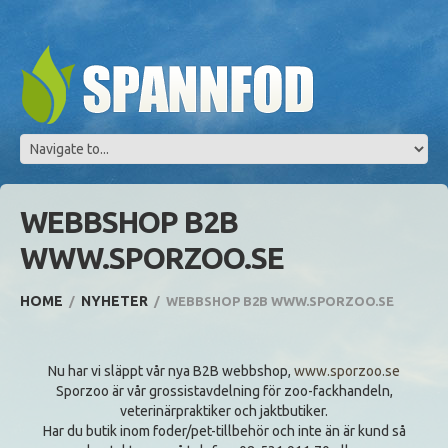
WEBBSHOP B2B
WWW.SPORZOO.SE
HOME
NYHETER
WEBBSHOP B2B WWW.SPORZOO.SE
Nu har vi släppt vår nya B2B webbshop,
www.sporzoo.se
Sporzoo är vår grossistavdelning för zoo-fackhandeln,
veterinärpraktiker och jaktbutiker.
Har du butik inom foder/pet-tillbehör och inte än är kund så