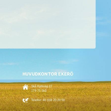
HUVUDKONTOR EKERÖ
Skå Kyrkväg 27
179 75 Skå
Telefon:
46 (0)8 20 20 50