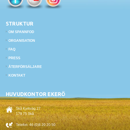
STRUKTUR
OM SPANNFOD
ORGANISATION
FAQ
PRESS
ÅTERFÖRSÄLJARE
KONTAKT
HUVUDKONTOR EKERÖ
Skå Kyrkväg 27
179 75 Skå
Telefon:
46 (0)8 20 20 50