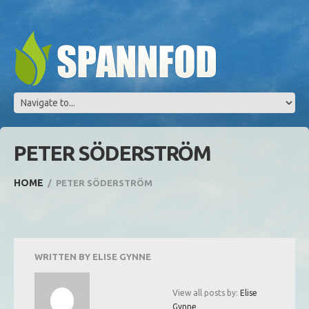
PETER SÖDERSTRÖM
HOME
PETER SÖDERSTRÖM
WRITTEN BY
ELISE GYNNE
View all posts by:
Elise
Gynne