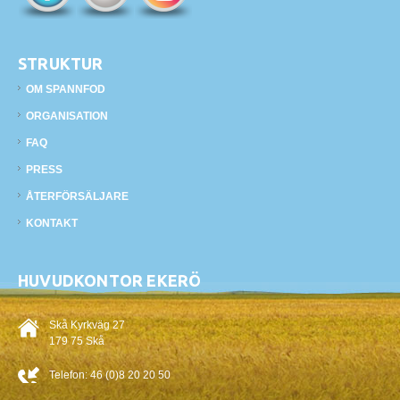
STRUKTUR
OM SPANNFOD
ORGANISATION
FAQ
PRESS
ÅTERFÖRSÄLJARE
KONTAKT
HUVUDKONTOR EKERÖ
Skå Kyrkväg 27
179 75 Skå
Telefon:
46 (0)8 20 20 50