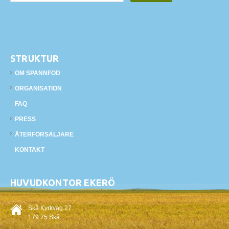
STRUKTUR
OM SPANNFOD
ORGANISATION
FAQ
PRESS
ÅTERFÖRSÄLJARE
KONTAKT
HUVUDKONTOR EKERÖ
Skå Kyrkväg 27
179 75 Skå