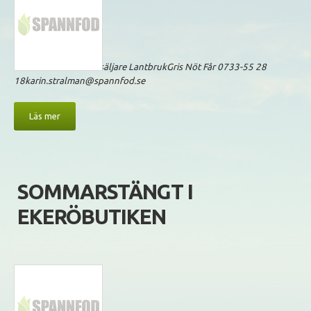
Karin StrålmanFodersäljare LantbrukGris Nöt Får 0733-55 28
18karin.stralman@spannfod.se
Läs mer
SOMMARSTÄNGT I
EKERÖBUTIKEN