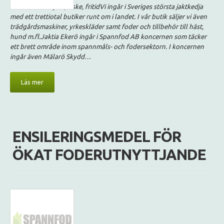
Jaktia Ekerö – jakt, fiske, fritidVi ingår i Sveriges största jaktkedja
med ett trettiotal butiker runt om i landet. I vår butik säljer vi även
trädgårdsmaskiner, yrkeskläder samt foder och tillbehör till häst,
hund m.fl.Jaktia Ekerö ingår i Spannfod AB koncernen som täcker
ett brett område inom spannmåls- och fodersektorn. I koncernen
ingår även Mälarö Skydd…
Läs mer
ENSILERINGSMEDEL FÖR
ÖKAT FODERUTNYTTJANDE