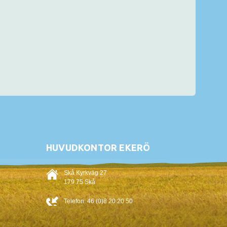
HUVUDKONTOR EKERÖ
Skå Kyrkväg 27
179 75 Skå
Telefon:
46 (0)8 20 20 50