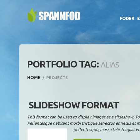
FODER
E
PORTFOLIO TAG:
ALIAS
HOME
PROJECTS
SLIDESHOW FORMAT
This format can be used to display images as a slideshow. T
Pellentesque habitant morbi tristique senectus et netus et m
pellentesque, massa felis feugiat veli