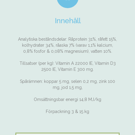
Innehåll
Analytiska beståndsdelar: Råprotein 31%, råfett 15%,
kolhydrater 34%, råaska 7% (varav 1,1% kalcium,
0,8% fosfor & 0,08% magnesium), vatten 10%.
Tillsatser (per kg): Vitamin A 22000 IE, Vitamin D3
2500 IE, Vitamin E 300 mg.
Spårämnen: koppar 5 mg, selen 0,2 mg, zink 100
mg, jod 1,5 mg,
Omsättningsbar energi 14,8 MJ/kg
Förpackning 3 & 15 kg