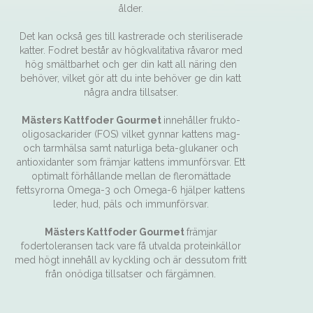
ålder.
Det kan också ges till kastrerade och steriliserade
katter. Fodret består av högkvalitativa råvaror med
hög smältbarhet och ger din katt all näring den
behöver, vilket gör att du inte behöver ge din katt
några andra tillsatser.
Mästers Kattfoder Gourmet
innehåller frukto-
oligosackarider (FOS) vilket gynnar kattens mag-
och tarmhälsa samt naturliga beta-glukaner och
antioxidanter som främjar kattens immunförsvar. Ett
optimalt förhållande mellan de fleromättade
fettsyrorna Omega-3 och Omega-6 hjälper kattens
leder, hud, päls och immunförsvar.
Mästers Kattfoder Gourmet
främjar
fodertoleransen tack vare få utvalda proteinkällor
med högt innehåll av kyckling och är dessutom fritt
från onödiga tillsatser och färgämnen.