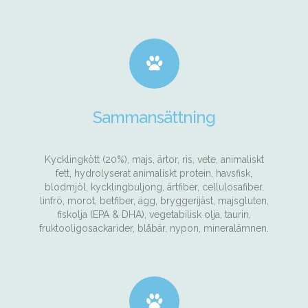
Sammansättning
Kycklingkött (20%), majs, ärtor, ris, vete, animaliskt
fett, hydrolyserat animaliskt protein, havsfisk,
blodmjöl, kycklingbuljong, ärtfiber, cellulosafiber,
linfrö, morot, betfiber, ägg, bryggerijäst, majsgluten,
fiskolja (EPA & DHA), vegetabilisk olja, taurin,
fruktooligosackarider, blåbär, nypon, mineralämnen.