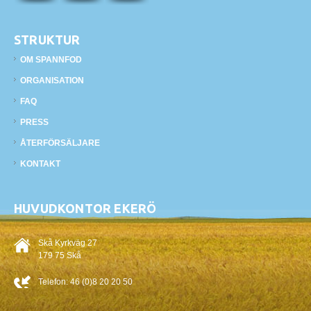
STRUKTUR
OM SPANNFOD
ORGANISATION
FAQ
PRESS
ÅTERFÖRSÄLJARE
KONTAKT
HUVUDKONTOR EKERÖ
Skå Kyrkväg 27
179 75 Skå
Telefon:
46 (0)8 20 20 50