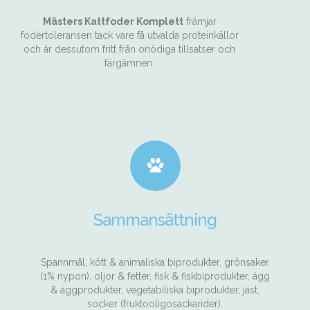
Mästers Kattfoder Komplett
främjar
fodertoleransen tack vare få utvalda proteinkällor
och är dessutom fritt från onödiga tillsatser och
färgämnen.
Sammansättning
Spannmål, kött & animaliska biprodukter, grönsaker
(1% nypon), oljor & fetter, fisk & fiskbiprodukter, ägg
& äggprodukter, vegetabiliska biprodukter, jäst,
socker (fruktooligosackarider).