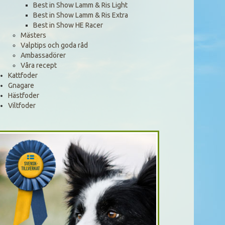
Best in Show Lamm & Ris Light
Best in Show Lamm & Ris Extra
Best in Show HE Racer
Mästers
Valptips och goda råd
Ambassadörer
Våra recept
Kattfoder
Gnagare
Hästfoder
Viltfoder