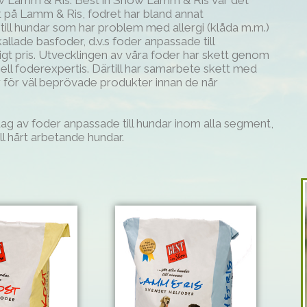
ow Lamm & Ris. Best in Show Lamm & Ris var det
t på Lamm & Ris, fodret har bland annat
ill hundar som har problem med allergi (klåda m.m.)
llade basfoder, d.v.s foder anpassade till
ligt pris. Utvecklingen av våra foder har skett genom
ll foderexpertis. Därtill har samarbete skett med
 för väl beprövade produkter innan de når
ag av foder anpassade till hundar inom alla segment,
till hårt arbetande hundar.