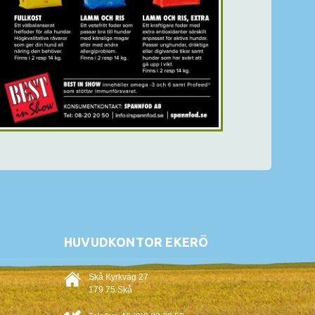
HUVUDKONTOR EKERÖ
Skå Kyrkväg 27
179 75 Skå