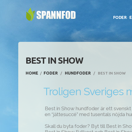
FODER
E
BEST IN SHOW
HOME
FODER
HUNDFODER
BEST IN SHOW
Troligen Sveriges m
Best in Show hundfoder är ett svenskt
en “jättesuccé” med tusentals nöjda h
Skall du byta foder? Byt till Best in Sh