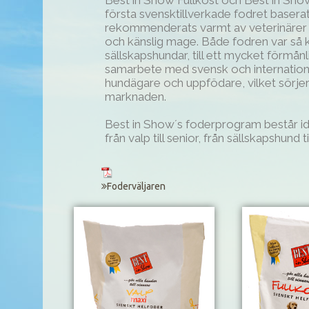
Best in Show Fullkost och Best in Sh
första svensktillverkade fodret basera
rekommenderats varmt av veterinärer t
och känslig mage. Både fodren var så ka
sällskapshundar, till ett mycket förmån
samarbete med svensk och internatione
hundägare och uppfödare, vilket sörjer
marknaden.
Best in Show´s foderprogram består id
från valp till senior, från sällskapshund 
Foderväljaren