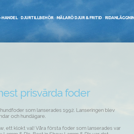
-HANDEL
DJURTILLBEHÖR
MÄLARÖ DJUR & FRITID
RIDANLÄGGNI
est prisvärda foder
 hundfoder som lanserades 1992. Lanseringen blev
undar och hundägare.
ow, ett klokt val! Våra första foder som lanserades var