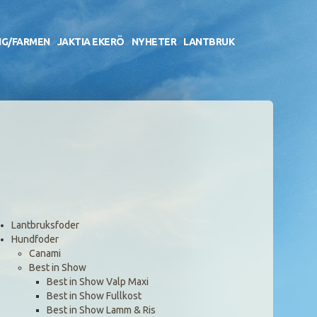
NG/FARMEN
JAKTIA EKERÖ
NYHETER
LANTBRUK
Lantbruksfoder
Hundfoder
Canami
Best in Show
Best in Show Valp Maxi
Best in Show Fullkost
Best in Show Lamm & Ris