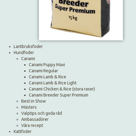
Lantbruksfoder
Hundfoder
Canami
Canami Puppy Maxi
Canami Regular
Canami Lamb & Rice
Canami Lamb & Rice Light
Canami Chicken & Rice (stora raser)
Canami Breeder Super Premium
Best in Show
Mästers
Valptips och goda råd
Ambassadörer
Våra recept
Kattfoder