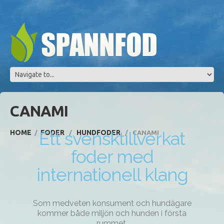
CANAMI
Ett svensktillverkat
HOME
FODER
HUNDFODER
CANAMI
foder med
internationell klang
Som medveten konsument och hundägare
kommer både miljön och hunden i första
rummet.