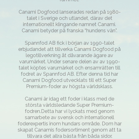
Canami Dogfood lanserades redan på 1980-
talet i Sverige och utlandet, därav det
internationellt klingande namnet Canami.
Canami betyder på franska “hundens vän”.
Spannfod AB fick i början av 1990-talet
erbjudandet att tillverka Canami Dogfood på
legotillverkning åt dåvarande ägare av
varumärket. Under senare delen av av 1990-
talet köptes varumärket och ensamrätten till
fodret av Spannfod AB. Efter denna tid har
Canami Dogfood utvecklats till ett Super
Premium-foder av högsta världsklass.
Canami är idag ett foder i klass med de
största världsledande Super Premium-
fodren.Detta har vi lyckats med genom
samarbete av svensk och internationell
foderexpertis inom hundars område. Dom har
skapat Canamis fodersortiment genom att ta
tillvara det allra bästa från båda sidor.