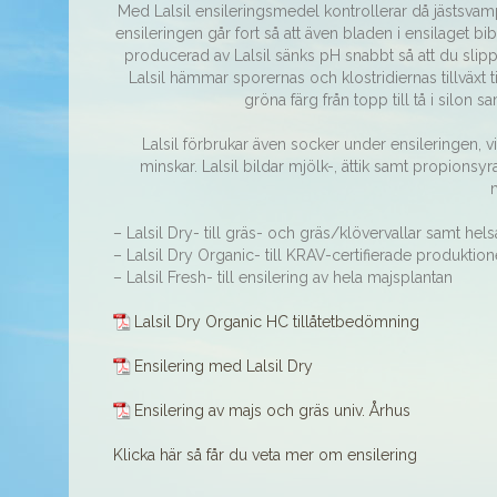
Med Lalsil ensileringsmedel kontrollerar då jästsv
ensileringen går fort så att även bladen i ensilaget bib
producerad av Lalsil sänks pH snabbt så att du slip
Lalsil hämmar sporernas och klostridiernas tillväxt 
gröna färg från topp till tå i silon 
Lalsil förbrukar även socker under ensileringen, 
minskar. Lalsil bildar mjölk-, ättik samt propionsyr
– Lalsil Dry- till gräs- och gräs/klövervallar samt hel
– Lalsil Dry Organic- till KRAV-certifierade produktio
– Lalsil Fresh- till ensilering av hela majsplantan
Lalsil Dry Organic HC tillåtetbedömning
Ensilering med Lalsil Dry
Ensilering av majs och gräs univ. Århus
Klicka här så får du veta mer om ensilering