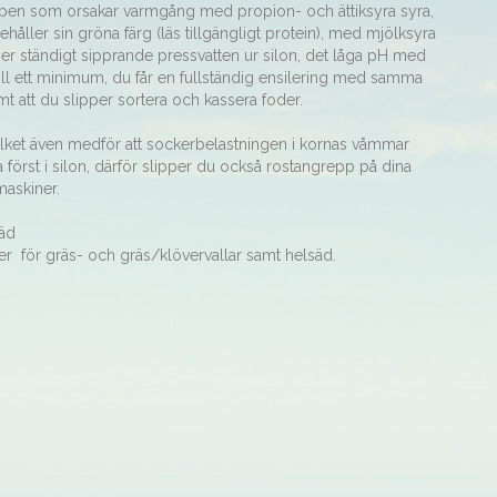
ampen som orsakar varmgång med propion- och ättiksyra syra,
ehåller sin gröna färg (läs tillgängligt protein), med mjölksyra
per ständigt sipprande pressvatten ur silon, det låga pH med
till ett minimum, du får en fullständig ensilering med samma
samt att du slipper sortera och kassera foder.
vilket även medför att sockerbelastningen i kornas våmmar
a först i silon, därför slipper du också rostangrepp på dina
maskiner.
säd
ner för gräs- och gräs/klövervallar samt helsäd.