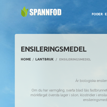
FODER
E
ENSILERINGSMEDEL
HOME
LANTBRUK
ENSILERINGSMEDEL
Är biologiska ensil
Om du har varmgång, svarta blad (läs fastbrunnet p
mörkfärgat översta lager i silon, klostridier i ens
ensileringsmedl