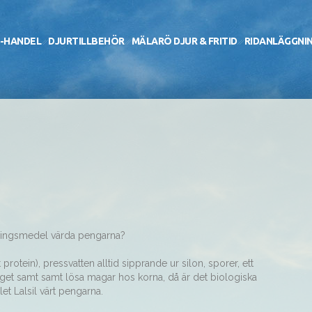
-HANDEL
DJURTILLBEHÖR
MÄLARÖ DJUR & FRITID
RIDANLÄGGNI
eringsmedel värda pengarna?
rotein), pressvatten alltid sipprande ur silon, sporer, ett
ilaget samt samt lösa magar hos korna, då är det biologiska
et Lalsil värt pengarna.