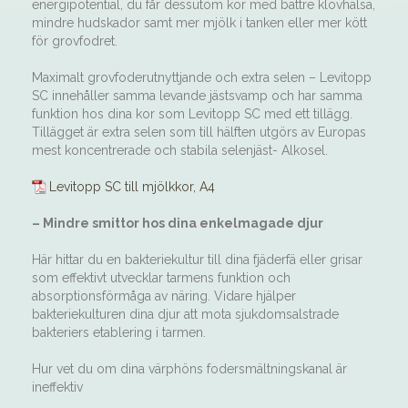
energipotential, du får dessutom kor med bättre klövhälsa,
mindre hudskador samt mer mjölk i tanken eller mer kött
för grovfodret.
Maximalt grovfoderutnyttjande och extra selen – Levitopp
SC innehåller samma levande jästsvamp och har samma
funktion hos dina kor som Levitopp SC med ett tillägg.
Tillägget är extra selen som till hälften utgörs av Europas
mest koncentrerade och stabila selenjäst- Alkosel.
Levitopp SC till mjölkkor, A4
– Mindre smittor hos dina enkelmagade djur
Här hittar du en bakteriekultur till dina fjäderfä eller grisar
som effektivt utvecklar tarmens funktion och
absorptionsförmåga av näring. Vidare hjälper
bakteriekulturen dina djur att mota sjukdomsalstrade
bakteriers etablering i tarmen.
Hur vet du om dina värphöns fodersmältningskanal är
ineffektiv