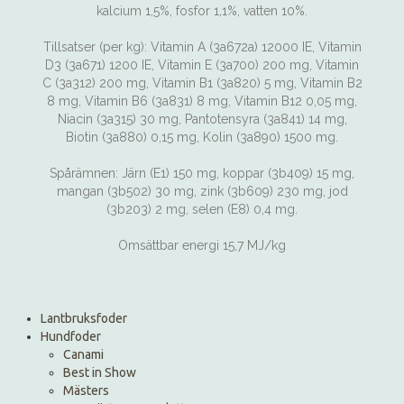
kalcium 1,5%, fosfor 1,1%, vatten 10%.
Tillsatser (per kg): Vitamin A (3a672a) 12000 IE, Vitamin
D3 (3a671) 1200 IE, Vitamin E (3a700) 200 mg, Vitamin
C (3a312) 200 mg, Vitamin B1 (3a820) 5 mg, Vitamin B2
8 mg, Vitamin B6 (3a831) 8 mg, Vitamin B12 0,05 mg,
Niacin (3a315) 30 mg, Pantotensyra (3a841) 14 mg,
Biotin (3a880) 0,15 mg, Kolin (3a890) 1500 mg.
Spårämnen: Järn (E1) 150 mg, koppar (3b409) 15 mg,
mangan (3b502) 30 mg, zink (3b609) 230 mg, jod
(3b203) 2 mg, selen (E8) 0,4 mg.
Omsättbar energi 15,7 MJ/kg
Lantbruksfoder
Hundfoder
Canami
Best in Show
Mästers