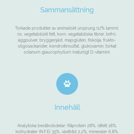
Sammansättning
Torkade produkter av animaliskt ursprung (17% lamm),
ris, vegetabiliskt fett, korn, vegetabiliska fibrer, linfrö,
äggpulver, bryggerijäst, majsgluten, fiskolja, frukto-
oligosackarider, kondroitinsulfat, glukosamin, torkat
solanum glaucophyllum (naturligt D-vitamin).
Innehåll
Analytiska beståndsdelar: Råprotein 28%, råfett 18%,
kolhydrater (N.F.E) 35%, växttråd 2,2%, mineraler 6,8%,